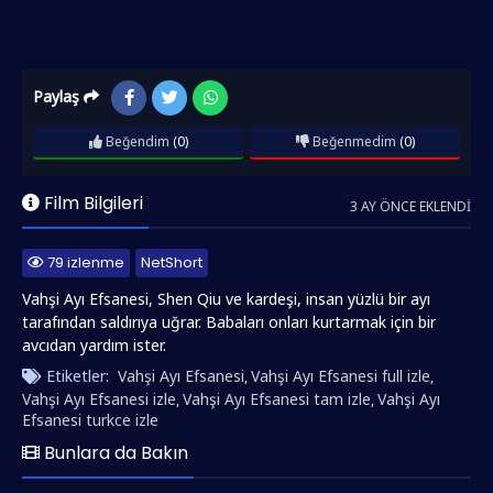
Paylaş
Beğendim
(0)
Beğenmedim
(0)
Film Bilgileri
3 AY ÖNCE EKLENDI
79 izlenme
NetShort
Vahşi Ayı Efsanesi, Shen Qiu ve kardeşi, insan yüzlü bir ayı
tarafından saldırıya uğrar. Babaları onları kurtarmak için bir
avcıdan yardım ister.
Etiketler:
Vahşi Ayı Efsanesi
Vahşi Ayı Efsanesi full izle
,
,
Vahşi Ayı Efsanesi izle
Vahşi Ayı Efsanesi tam izle
Vahşi Ayı
,
,
Efsanesi turkce izle
Bunlara da Bakın