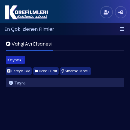
En Çok İzlenen Filmler
Vahşi Ayı Efsanesi
Kaynak 1
Listeye Ekle
Hata Bildir
Sinema Modu
Taşra