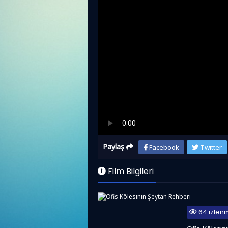
Paylaş
Facebook
Twitter
Bölüm
1
/
70
Önceki
So
Film Bilgileri
64 izlen