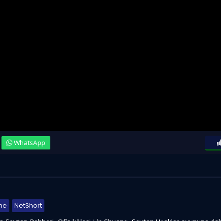
WhatsApp
nraki
me
NetShort