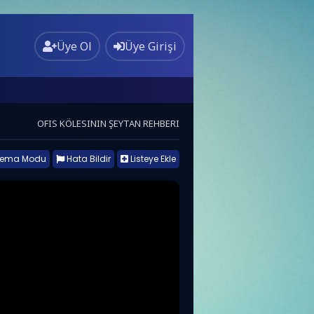
Üye Ol
Üye Girişi
OFIS KÖLESININ ŞEYTAN REHBERI
nema Modu
Hata Bildir
Listeye Ekle