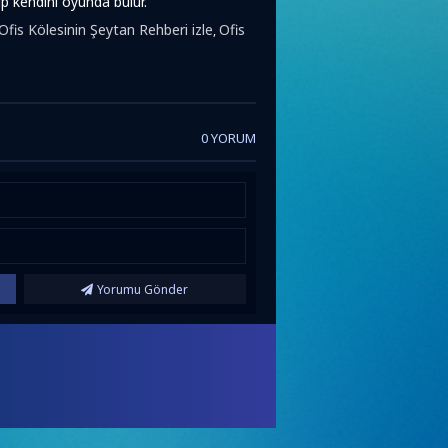
p kendini oyunda bulur.
Ofis Kölesinin Şeytan Rehberi izle
Ofis
,
0 YORUM
Yorumu Gönder