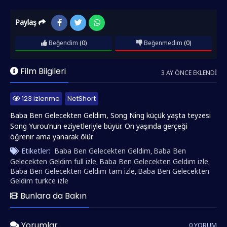
Paylaş
Beğendim
(0)
Beğenmedim
(0)
Film Bilgileri
3 AY ÖNCE EKLENDI
123 izlenme
NetShort
Baba Ben Gelecekten Geldim, Song Ning küçük yaşta teyzesi
Song Yurou’nun eziyetleriyle büyür. On yaşında gerçeği
öğrenir ama yanarak ölür.
Etiketler:
Baba Ben Gelecekten Geldim
Baba Ben
,
Gelecekten Geldim full izle
Baba Ben Gelecekten Geldim izle
,
,
Baba Ben Gelecekten Geldim tam izle
Baba Ben Gelecekten
,
Geldim turkce izle
Bunlara da Bakın
Yorumlar
0 YORUM