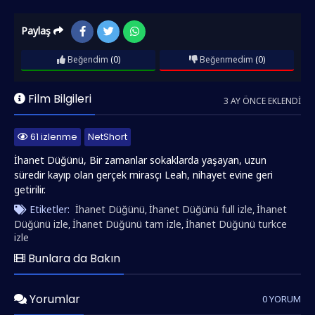
Paylaş
Beğendim
(0)
Beğenmedim
(0)
Film Bilgileri
3 AY ÖNCE EKLENDI
61 izlenme
NetShort
İhanet Düğünü, Bir zamanlar sokaklarda yaşayan, uzun
süredir kayıp olan gerçek mirasçı Leah, nihayet evine geri
getirilir.
Etiketler:
İhanet Düğünü
İhanet Düğünü full izle
İhanet
,
,
Düğünü izle
İhanet Düğünü tam izle
İhanet Düğünü turkce
,
,
izle
Bunlara da Bakın
Yorumlar
0 YORUM